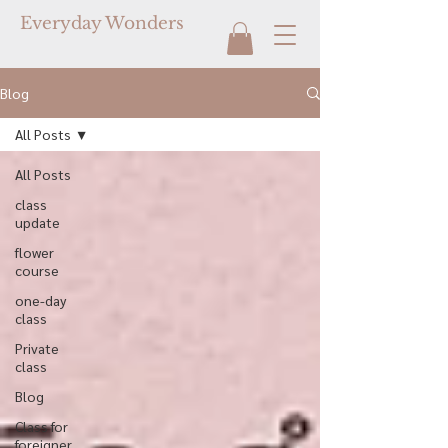
Everyday Wonders
Blog
All Posts
All Posts
class
update
flower
course
one-day
class
Private
class
Blog
Class for
foreigner