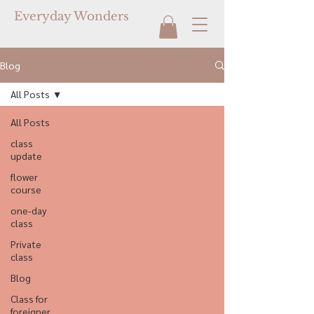
Everyday Wonders
Blog
All Posts
All Posts
class
update
flower
course
one-day
class
Private
class
Blog
Class for
foreigner