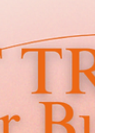
(เทคนิค S