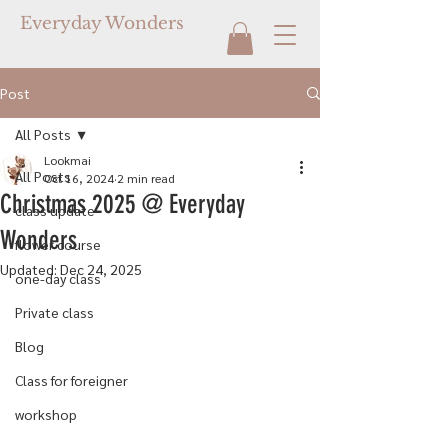
Everyday Wonders
Post
All Posts
Lookmai
All Posts
Oct 16, 2024
2 min read
Christmas 2025 @ Everyday
class update
Wonders
flower course
Updated:
Dec 24, 2025
one-day class
Private class
Blog
Class for foreigner
workshop