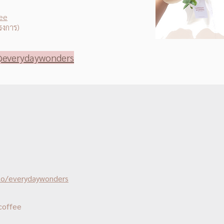
ee
รงการ)
everydaywonders
.to/everydaywonders
coffee