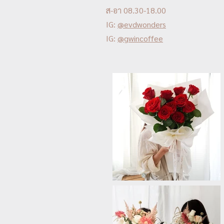
ส-อา 08.30-18.00
IG:
@evdwonders
IG:
@gwincoffee