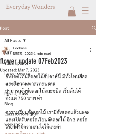
Everyday Wonders
Post
All Posts
Lookmai
All Posts
Mar 2, 2023
1 min read
flower update 07Feb2023
class update
Updated:
Mar 7, 2023
flower course
อัพเดตโทนสีดอกไม้สัปดาห์นี้ มีทั้งโทนสีสด 
one-day class
และสีหวานพาสเทลนะคะ
สามารถจัดช่อดอกไม้คละชนิด เริ่มต้นได้
Private class
ตั้งแต่ 750 บาท ค่า
Blog
ตารางเรียนจัดดอกไม้ เรามีอัพเดตแล้วนะคะ
Class for foreigner
และเปิดรับคอร์สเรียนจัดดอกไม้ อีก 3 คอร์ส 
workshop
เลือกตามความสนใจได้เลยค่า
รายละเอียด >> click 