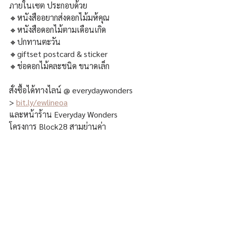
ภายในเซต ประกอบด้วย
🔸️หนังสืออยากส่งดอกไม้มห้คุณ
🔸️หนังสือดอกไม้ตามเดือนเกิด
🔸️ปกทานตะวัน
🔸️giftset postcard & sticker
🔸️ช่อดอกไม้คละชนิด ขนาดเล็ก
สั่งซื้อได้ทางไลน์ @ everydaywonders
> 
bit.ly/ewlineoa
และหน้าร้าน Everyday Wonders
โครงการ Block28 สามย่านค่า