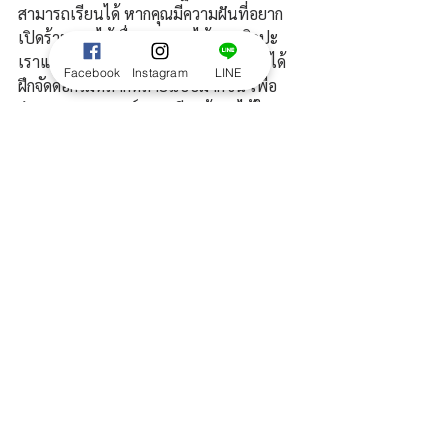
สามารถเรียนได้ หากคุณมีความฝันที่อยาก
เปิดร้านดอกไม้ ชื่นชอบดอกไม้ งานศิลปะ 
เราแนะนำคอร์สนี้เลยค่ะ จะเป็นคอร์สที่ได้
Facebook
Instagram
LINE
ฝึกจัดดอกไม้หลากหลายแบบมากขึ้น เพื่อ
ฝึกฝนประสบการณ์ และเรียนรู้ดอกไม้ใน
แบบที่ต่างกัน
ข้อมูลอื่นๆ > 
https://openlink.co/everydaywonders
.
Order/Class 
(Thai/English)⠀⠀⠀⠀⠀⠀⠀⠀⠀
Line: @ everydaywonders⠀⠀⠀⠀⠀⠀⠀⠀⠀
> 
bit.ly/ewlineoa
💳 accept credit cards
.
EVDWonders Flower & Coffee