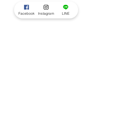
Facebook
Instagram
LINE
RELATED PRODUCT
Seasonal Handtied size S : Pastel
mix