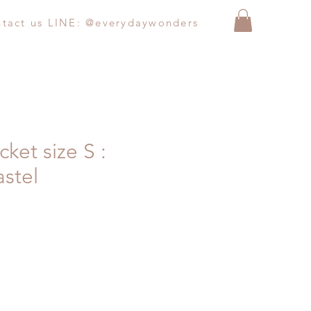
ntact us LINE: @everydaywonders
ket size S :
astel
Price