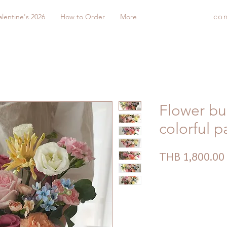
co
alentine's 2026
How to Order
More
Flower buc
colorful p
THB 1,800.00