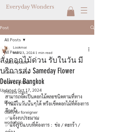
Everyday Wonders
Post
All Posts
Lookmai
All Posts
Mar 23, 2024
1 min read
สั่งดอกไม้ด่วน รับในวัน มี
class update
บริการส่ง Sameday Flower
flower course
Delivery Bangkok
one-day class
Updated:
Oct 17, 2024
Private class
สามารถจัดเป็นดอกไม้คละชนิดตามที่ทาง
Blog
ร้านมีในวันนั้นๆได้ หรือเช็คดอกไม้ที่ต้องการ
อีกครั้ง
Class for foreigner
✅แจ้งงบประมาณ 
workshop
✅แจ้งรูปแบบที่ต้องการ :  ช่อ / ตะกร้า / 
กล่อง