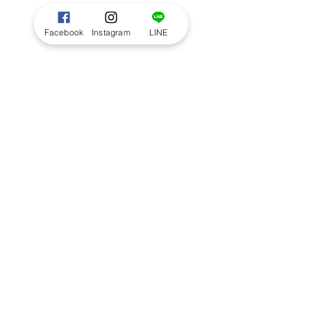
Facebook
Instagram
LINE
RELATED PRODUCT
Seasonal Handtied size S : Pastel
mix