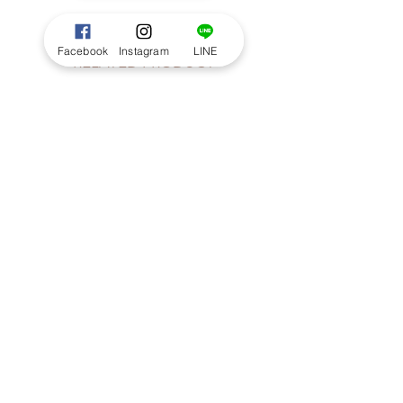
Facebook
Instagram
LINE
RELATED PRODUCT
Seasonal Handtied size S : Pastel
mix