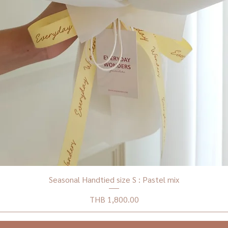
Seasonal Handtied size S : Pastel mix
Price
THB 1,800.00