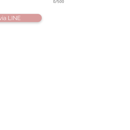
0/500
via LINE