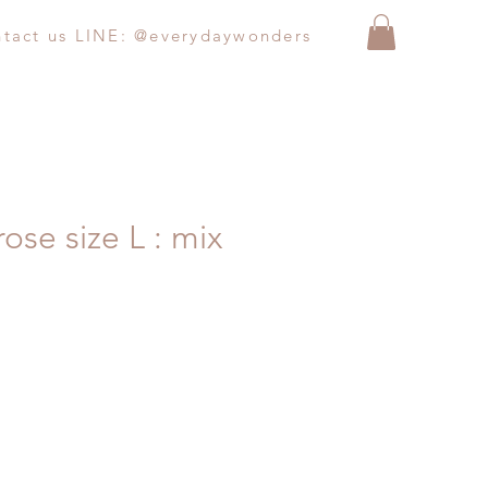
ntact us LINE: @everydaywonders
ose size L : mix
Price