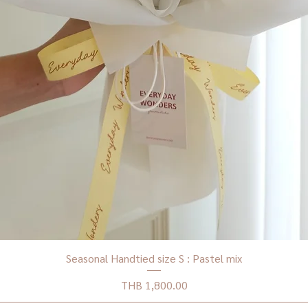
Seasonal Handtied size S : Pastel mix
Price
THB 1,800.00