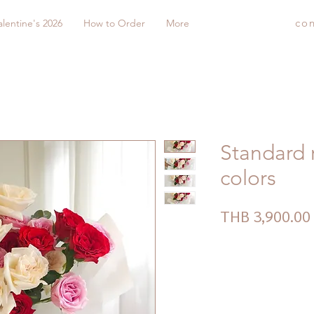
co
alentine's 2026
How to Order
More
Standard r
colors
THB 3,900.00