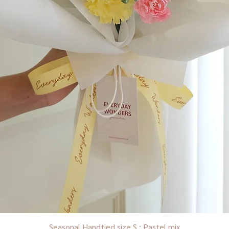
Seasonal Handtied size S : Pastel mix