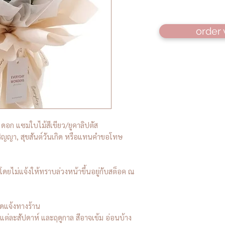
order 
 ดอก แซมใบไม้สีเขียว/ยูคาลิปตัส
ริญญา, สุขสันต์วันเกิด หรือแทนคำขอโทษ
ยไม่แจ้งให้ทราบล่วงหน้าขึ้นอยู่กับสต็อค ณ
ดแจ้งทางร้าน
่ละสัปดาห์ และฤดูกาล สีอาจเข้ม อ่อนบ้าง