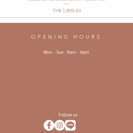
Price
THB 1,800.00
OPENING HOURS
Mon - Sun :
8am - 6pm
Follow us