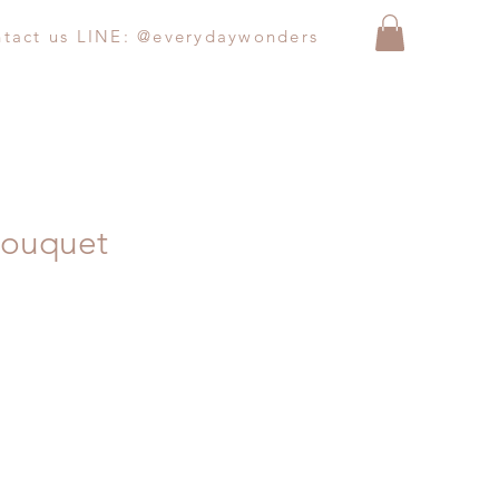
ntact us LINE: @everydaywonders
bouquet
Price