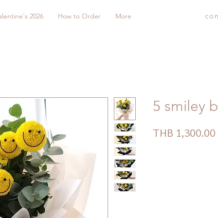
co
alentine's 2026
How to Order
More
5 smiley 
THB 1,300.00