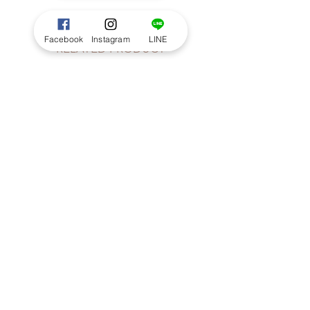
Facebook
Instagram
LINE
RELATED PRODUCT
Seasonal Handtied size S : Pastel
mix